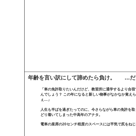
年齢を言い訳にして諦めたら負け。 …だ
「車の免許取りたいんだけど、教習所に通学するより合宿
んでしょう？ この年になると新しい物事がなかなか覚え
ぇ…」
人生も半ばを過ぎたってのに、今さらながら車の免許を取
どり着いてしまった中高年のアナタ。
電車の座席の20センチ程度のスペースには平気で尻をね