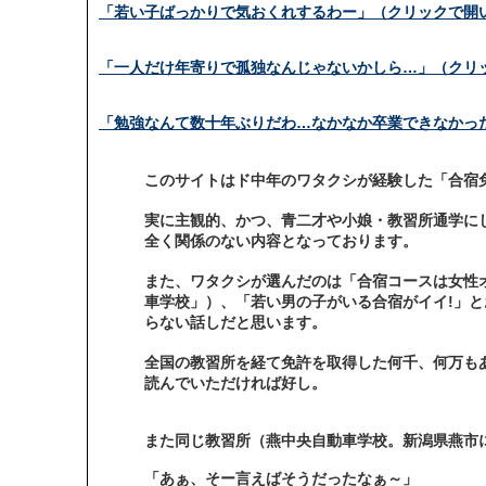
「若い子ばっかりで気おくれするわー」（クリックで開
「一人だけ年寄りで孤独なんじゃないかしら…」（クリ
「勉強なんて数十年ぶりだわ…なかなか卒業できなかっ
このサイトはド中年のワタクシが経験した「合宿
実に主観的、かつ、青二才や小娘・教習所通学に
全く関係のない内容となっております。
また、ワタクシが選んだのは「合宿コースは女性
車学校」）、「若い男の子がいる合宿がイイ!」と
らない話しだと思います。
全国の教習所を経て免許を取得した何千、何万も
読んでいただければ好し。
また同じ教習所（燕中央自動車学校。新潟県燕市
「あぁ、そー言えばそうだったなぁ～」